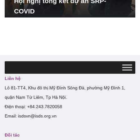
Hội nghị tổng kết dự án SRP-
COVID
Liên hệ
Lô 81-TT4, Khu đô thị Mỹ Đình Sông Đà, phường Mỹ Đình 1,
quận Nam Từ Liêm, Tp Hà Nội.
Điện thoại: +84.243.7820058
Email: isdsvn@isds.org.vn
Đối tác