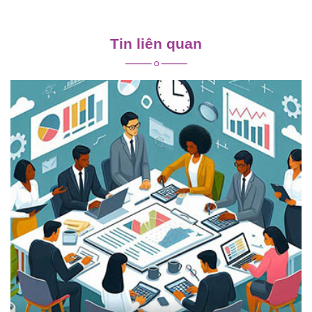
Điều
hướng
Tin liên quan
bài
viết