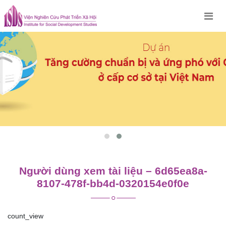
Skip
to
content
Người dùng xem tài liệu – 6d65ea8a-
8107-478f-bb4d-0320154e0f0e
count_view