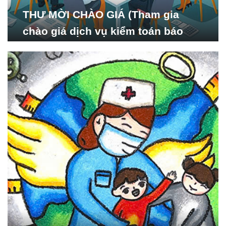
THƯ MỜI CHÀO GIÁ (Tham gia
chào giá dịch vụ kiểm toán báo
cáo tài chính năm 2024 của Viện
Nghiên cứu Phát triển Xã
hội_ISDS)