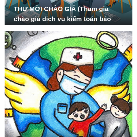
THƯ MỜI CHÀO GIÁ (Tham gia
chào giá dịch vụ kiểm toán báo
cáo tài chính năm 2024 của Viện
Nghiên cứu Phát triển Xã
hội_ISDS)