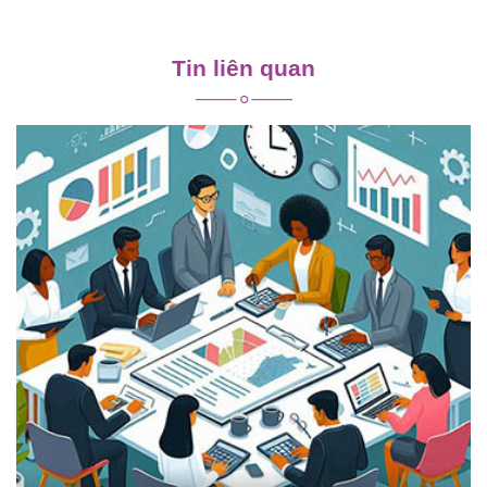
Điều
hướng
Tin liên quan
bài
viết