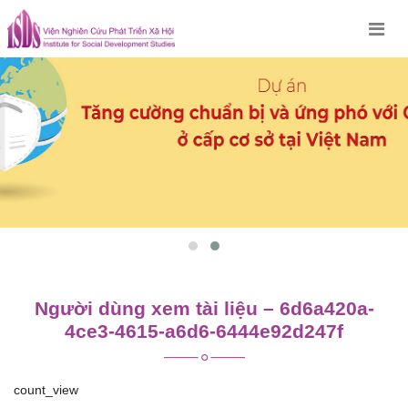
Skip
to
content
Người dùng xem tài liệu – 6d6a420a-
4ce3-4615-a6d6-6444e92d247f
count_view