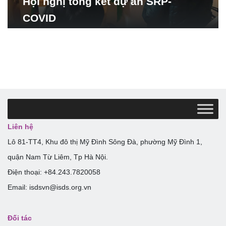
Hội nghị tổng kết dự án SRP-
COVID
Liên hệ
Lô 81-TT4, Khu đô thị Mỹ Đình Sông Đà, phường Mỹ Đình 1,
quận Nam Từ Liêm, Tp Hà Nội.
Điện thoại: +84.243.7820058
Email: isdsvn@isds.org.vn
Đối tác