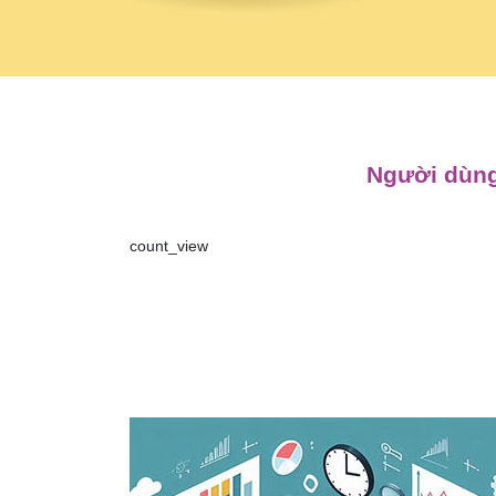
Người dùng
count_view
Điều
hướng
bài
viết