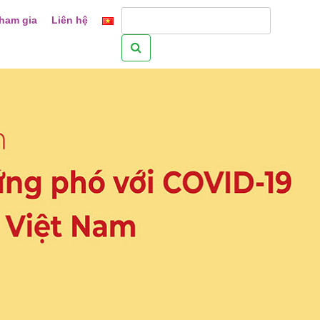
ham gia
Liên hệ
Tìm
kiếm
cho: