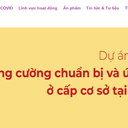
 COVID
Lĩnh vực hoạt động
Ấn phẩm
Tin tức & Tư liệu
T