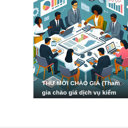
THƯ MỜI CHÀO GIÁ (Tham
gia chào giá dịch vụ kiểm
toán báo cáo tài chính năm
2024 của Viện Nghiên cứu
Phát triển Xã hội_ISDS)