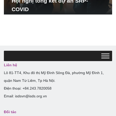
Hội nghị tổng kết dự án SRP-
COVID
Liên hệ
Lô 81-TT4, Khu đô thị Mỹ Đình Sông Đà, phường Mỹ Đình 1,
quận Nam Từ Liêm, Tp Hà Nội.
Điện thoại: +84.243.7820058
Email: isdsvn@isds.org.vn
Đối tác