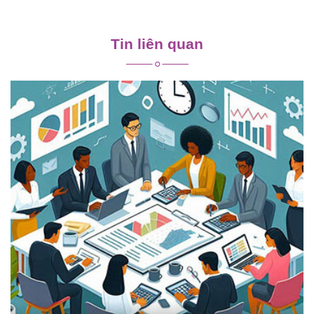
Điều
hướng
Tin liên quan
bài
viết