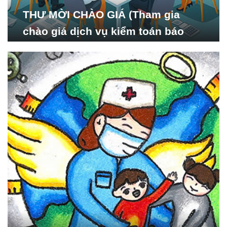
THƯ MỜI CHÀO GIÁ (Tham gia
chào giá dịch vụ kiểm toán báo
cáo tài chính năm 2024 của Viện
Nghiên cứu Phát triển Xã
hội_ISDS)