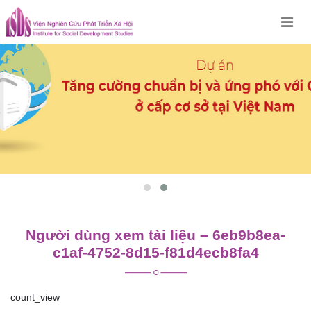
Skip
to
content
Người dùng xem tài liệu – 6eb9b8ea-
c1af-4752-8d15-f81d4ecb8fa4
count_view