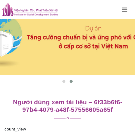
Skip
to
content
Người dùng xem tài liệu – 6f33b6f6-
97b4-4079-a48f-57556605a65f
count_view