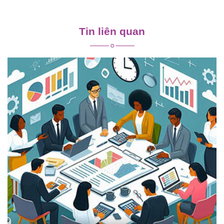
Điều
hướng
Tin liên quan
bài
viết