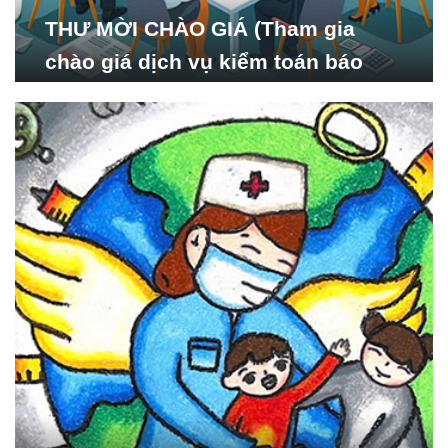
THƯ MỜI CHÀO GIÁ (Tham gia
chào giá dịch vụ kiểm toán báo
cáo tài chính năm 2024 của Viện
Nghiên cứu Phát triển Xã
hội_ISDS)