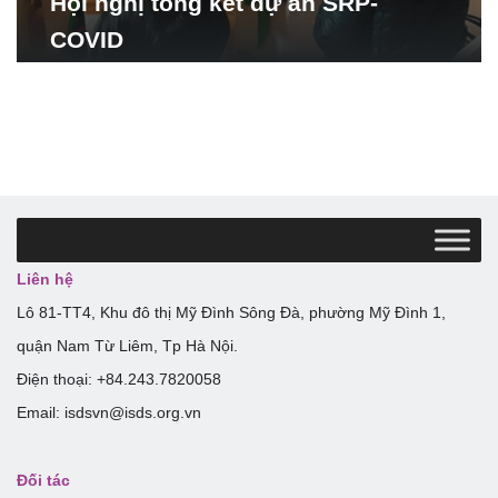
Hội nghị tổng kết dự án SRP-
COVID
Liên hệ
Lô 81-TT4, Khu đô thị Mỹ Đình Sông Đà, phường Mỹ Đình 1,
quận Nam Từ Liêm, Tp Hà Nội.
Điện thoại: +84.243.7820058
Email: isdsvn@isds.org.vn
Đối tác