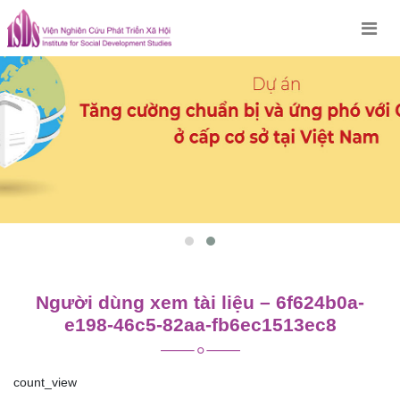
Skip
to
content
Người dùng xem tài liệu – 6f624b0a-
e198-46c5-82aa-fb6ec1513ec8
count_view