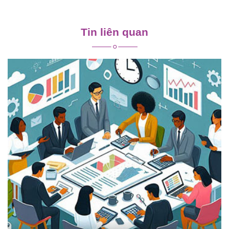
Điều
hướng
Tin liên quan
bài
viết