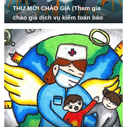
THƯ MỜI CHÀO GIÁ (Tham gia
chào giá dịch vụ kiểm toán báo
cáo tài chính năm 2024 của Viện
Nghiên cứu Phát triển Xã
hội_ISDS)