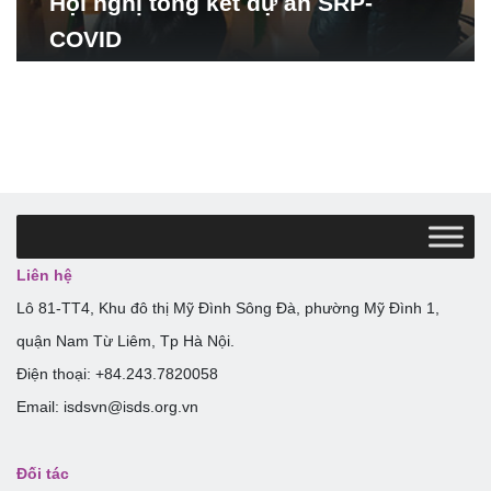
Hội nghị tổng kết dự án SRP-
COVID
Liên hệ
Lô 81-TT4, Khu đô thị Mỹ Đình Sông Đà, phường Mỹ Đình 1,
quận Nam Từ Liêm, Tp Hà Nội.
Điện thoại: +84.243.7820058
Email: isdsvn@isds.org.vn
Đối tác