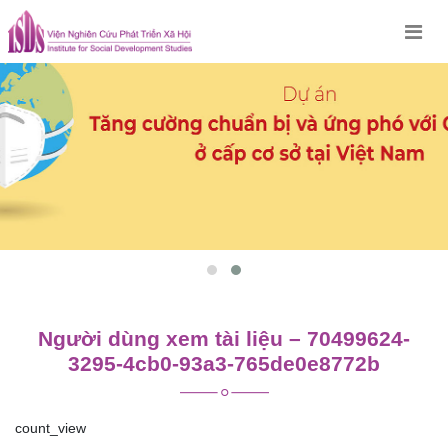
Skip
to
content
Người dùng xem tài liệu – 70499624-
3295-4cb0-93a3-765de0e8772b
count_view