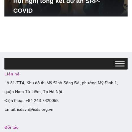
Hội nghị tổng kết dự án SRP-
COVID
Liên hệ
Lô 81-TT4, Khu đô thị Mỹ Đình Sông Đà, phường Mỹ Đình 1,
quận Nam Từ Liêm, Tp Hà Nội.
Điện thoại: +84.243.7820058
Email: isdsvn@isds.org.vn
Đối tác