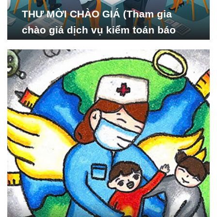
THƯ MỜI CHÀO GIÁ (Tham gia
chào giá dịch vụ kiểm toán báo
cáo tài chính năm 2024 của Viện
Nghiên cứu Phát triển Xã
hội_ISDS)