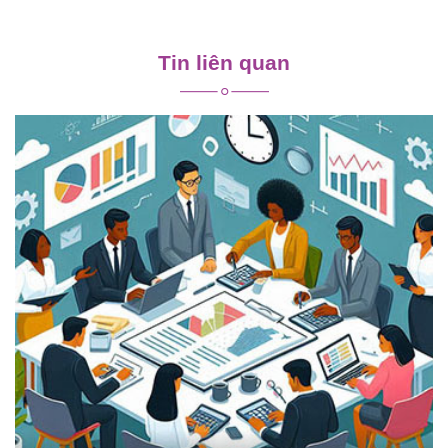
Điều
hướng
Tin liên quan
bài
viết