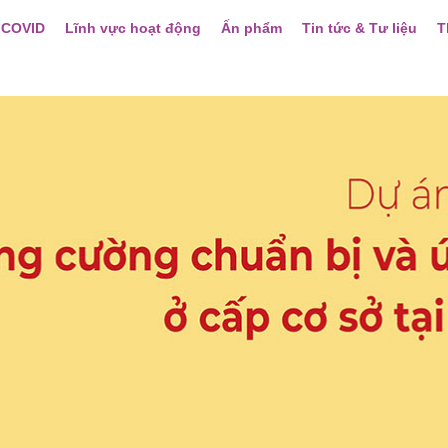
 COVID
Lĩnh vực hoạt động
Ấn phẩm
Tin tức & Tư liệu
T