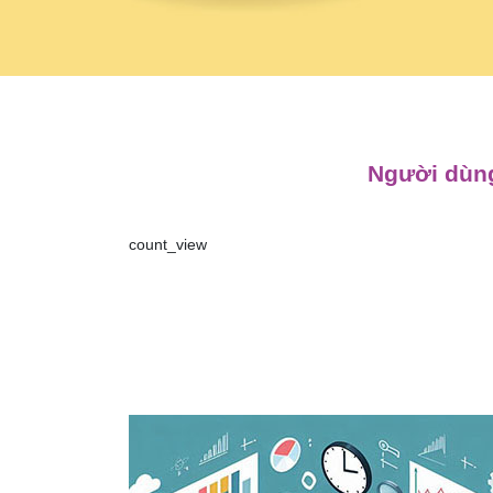
Người dùng
count_view
Điều
hướng
bài
viết