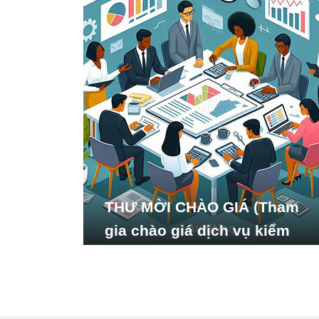
THƯ MỜI CHÀO GIÁ (Tham
gia chào giá dịch vụ kiểm
toán báo cáo tài chính năm
2024 của Viện Nghiên cứu
Phát triển Xã hội_ISDS)