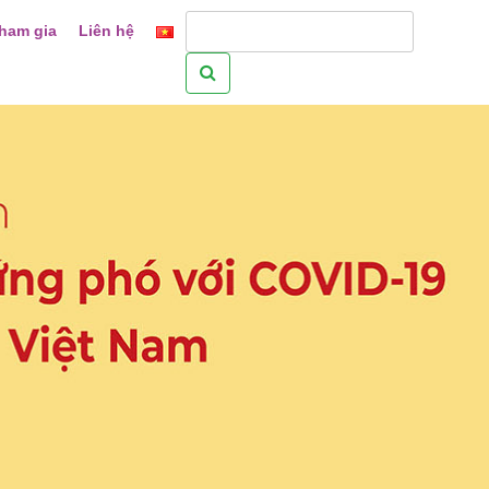
ham gia
Liên hệ
Tìm
kiếm
cho: