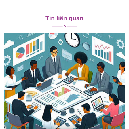
Điều
hướng
Tin liên quan
bài
viết