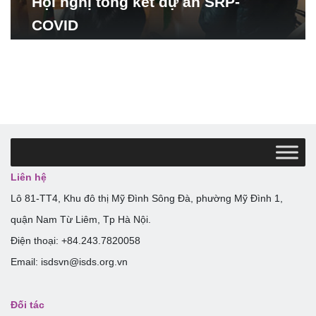
Hội nghị tổng kết dự án SRP-
COVID
Liên hệ
Lô 81-TT4, Khu đô thị Mỹ Đình Sông Đà, phường Mỹ Đình 1,
quận Nam Từ Liêm, Tp Hà Nội.
Điện thoại: +84.243.7820058
Email: isdsvn@isds.org.vn
Đối tác