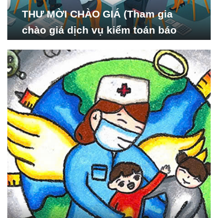
THƯ MỜI CHÀO GIÁ (Tham gia
chào giá dịch vụ kiểm toán báo
cáo tài chính năm 2024 của Viện
Nghiên cứu Phát triển Xã
hội_ISDS)