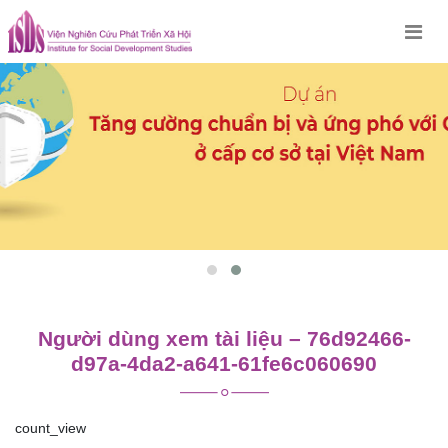
Skip
to
content
Người dùng xem tài liệu – 76d92466-
d97a-4da2-a641-61fe6c060690
count_view