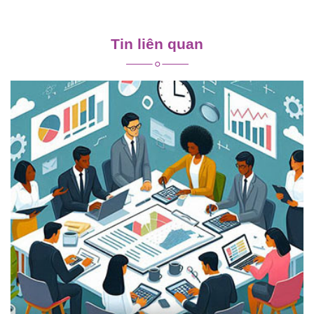
Điều
hướng
Tin liên quan
bài
viết