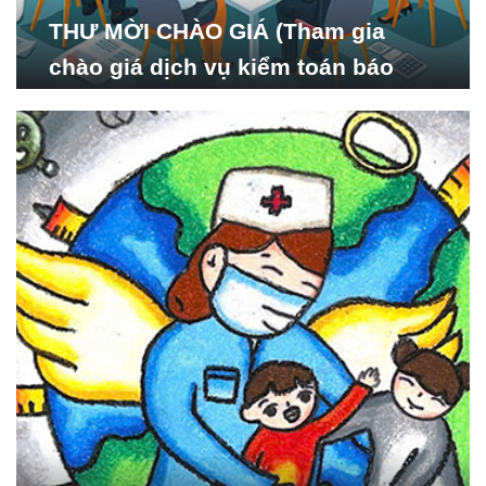
THƯ MỜI CHÀO GIÁ (Tham gia
chào giá dịch vụ kiểm toán báo
cáo tài chính năm 2024 của Viện
Nghiên cứu Phát triển Xã
hội_ISDS)