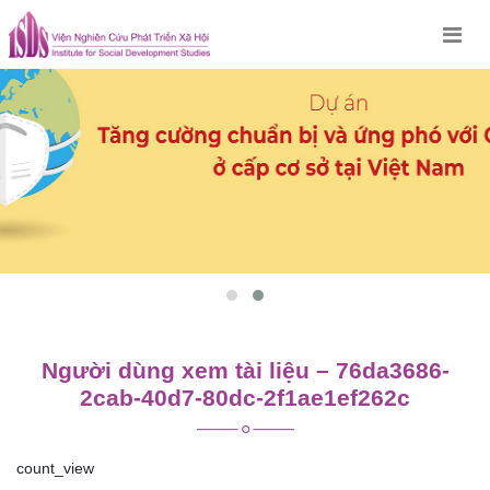
Skip
to
content
Người dùng xem tài liệu – 76da3686-
2cab-40d7-80dc-2f1ae1ef262c
count_view