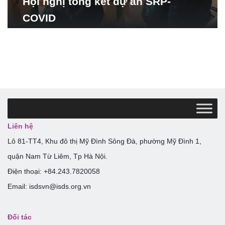
Hội nghị tổng kết dự án SRP-
COVID
Liên hệ
Lô 81-TT4, Khu đô thị Mỹ Đình Sông Đà, phường Mỹ Đình 1,
quận Nam Từ Liêm, Tp Hà Nội.
Điện thoại: +84.243.7820058
Email: isdsvn@isds.org.vn
Đối tác