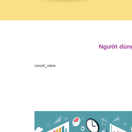
Người dùng
count_view
Điều
hướng
bài
viết