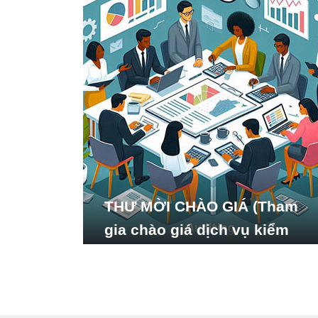
THƯ MỜI CHÀO GIÁ (Tham
gia chào giá dịch vụ kiểm
toán báo cáo tài chính năm
2024 của Viện Nghiên cứu
Phát triển Xã hội_ISDS)