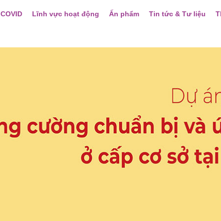
 COVID
Lĩnh vực hoạt động
Ấn phẩm
Tin tức & Tư liệu
T