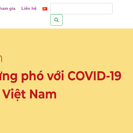
ham gia
Liên hệ
Tìm
kiếm
cho: