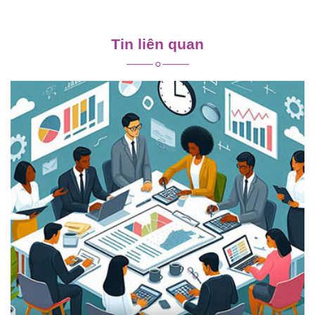
Điều
hướng
Tin liên quan
bài
viết