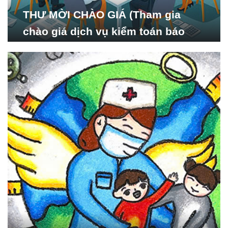
THƯ MỜI CHÀO GIÁ (Tham gia
chào giá dịch vụ kiểm toán báo
cáo tài chính năm 2024 của Viện
Nghiên cứu Phát triển Xã
hội_ISDS)