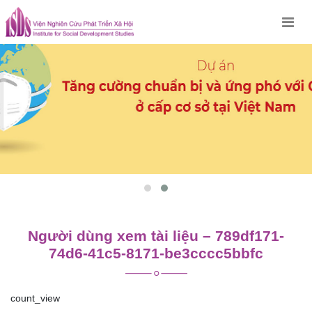
Skip
to
content
Người dùng xem tài liệu – 789df171-
74d6-41c5-8171-be3cccc5bbfc
count_view