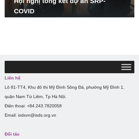
Hội nghị tổng kết dự án SRP-
COVID
Liên hệ
Lô 81-TT4, Khu đô thị Mỹ Đình Sông Đà, phường Mỹ Đình 1,
quận Nam Từ Liêm, Tp Hà Nội.
Điện thoại: +84.243.7820058
Email: isdsvn@isds.org.vn
Đối tác