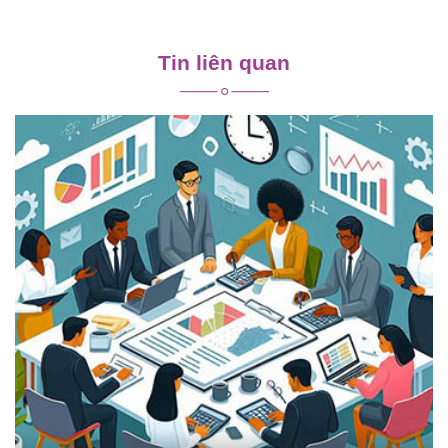
Điều
hướng
Tin liên quan
bài
viết