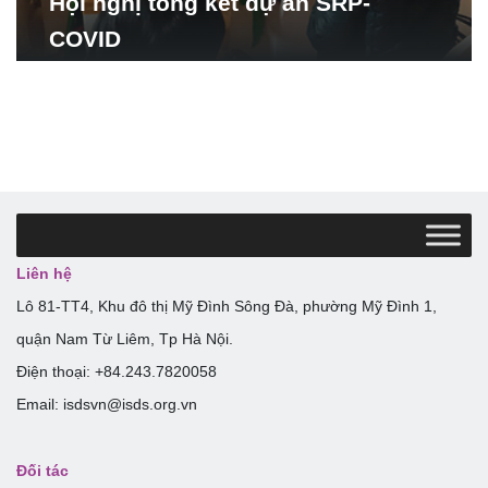
Hội nghị tổng kết dự án SRP-
COVID
Liên hệ
Lô 81-TT4, Khu đô thị Mỹ Đình Sông Đà, phường Mỹ Đình 1,
quận Nam Từ Liêm, Tp Hà Nội.
Điện thoại: +84.243.7820058
Email: isdsvn@isds.org.vn
Đối tác