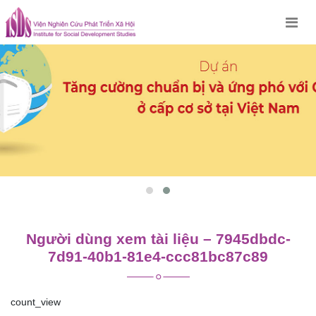
Skip
to
content
Người dùng xem tài liệu – 7945dbdc-
7d91-40b1-81e4-ccc81bc87c89
count_view