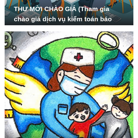
THƯ MỜI CHÀO GIÁ (Tham gia
chào giá dịch vụ kiểm toán báo
cáo tài chính năm 2024 của Viện
Nghiên cứu Phát triển Xã
hội_ISDS)