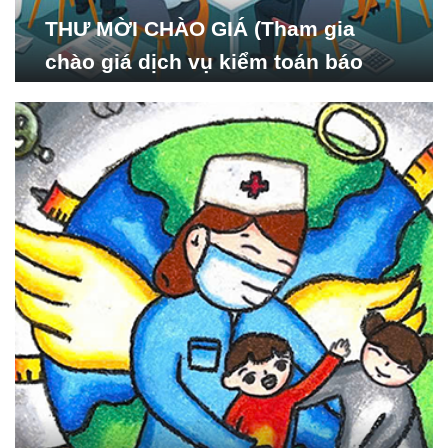
THƯ MỜI CHÀO GIÁ (Tham gia
chào giá dịch vụ kiểm toán báo
cáo tài chính năm 2024 của Viện
Nghiên cứu Phát triển Xã
hội_ISDS)