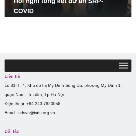
Hội nghị tổng kết dự án SRP-
COVID
Liên hệ
Lô 81-TT4, Khu đô thị Mỹ Đình Sông Đà, phường Mỹ Đình 1,
quận Nam Từ Liêm, Tp Hà Nội.
Điện thoại: +84.243.7820058
Email: isdsvn@isds.org.vn
Đối tác