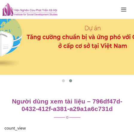
Skip
to
content
Người dùng xem tài liệu – 796df47d-
0432-412f-a381-a29a1a6c731d
count_view