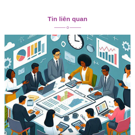
Điều
hướng
Tin liên quan
bài
viết