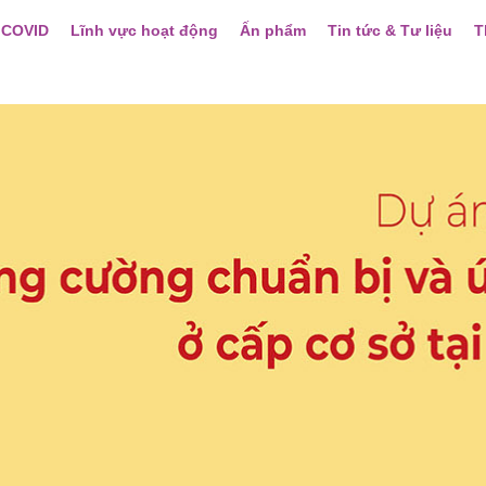
 COVID
Lĩnh vực hoạt động
Ấn phẩm
Tin tức & Tư liệu
T