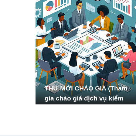
THƯ MỜI CHÀO GIÁ (Tham
gia chào giá dịch vụ kiểm
toán báo cáo tài chính năm
2024 của Viện Nghiên cứu
Phát triển Xã hội_ISDS)