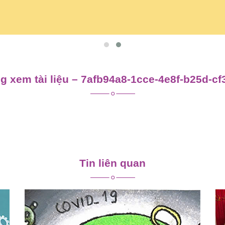
 xem tài liệu – 7afb94a8-1cce-4e8f-b25d-c
Tin liên quan