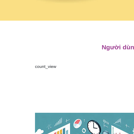
Người dùng
count_view
Điều
hướng
bài
viết