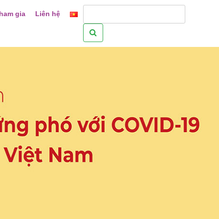
ham gia
Liên hệ
Tìm
kiếm
cho: