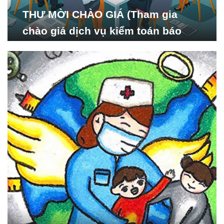
THƯ MỜI CHÀO GIÁ (Tham gia
chào giá dịch vụ kiểm toán báo
cáo tài chính năm 2024 của Viện
Nghiên cứu Phát triển Xã
hội_ISDS)