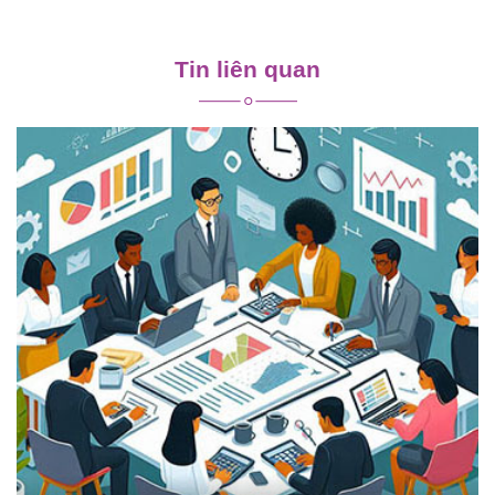
Điều
hướng
Tin liên quan
bài
viết