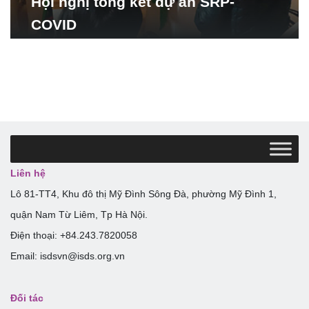
Hội nghị tổng kết dự án SRP-
COVID
Liên hệ
Lô 81-TT4, Khu đô thị Mỹ Đình Sông Đà, phường Mỹ Đình 1,
quận Nam Từ Liêm, Tp Hà Nội.
Điện thoại: +84.243.7820058
Email: isdsvn@isds.org.vn
Đối tác