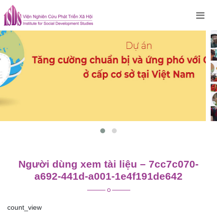
Skip
to
content
Người dùng xem tài liệu – 7cc7c070-
a692-441d-a001-1e4f191de642
count_view