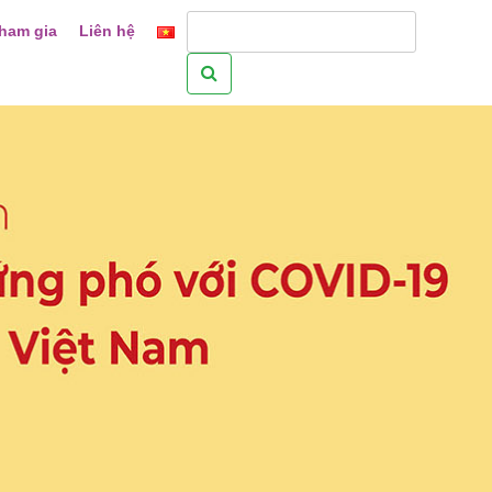
ham gia
Liên hệ
Tìm
kiếm
cho: