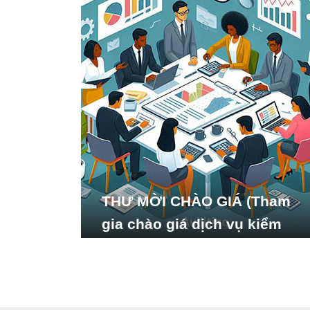
THƯ MỜI CHÀO GIÁ (Tham
gia chào giá dịch vụ kiểm
toán báo cáo tài chính năm
2024 của Viện Nghiên cứu
Phát triển Xã hội_ISDS)