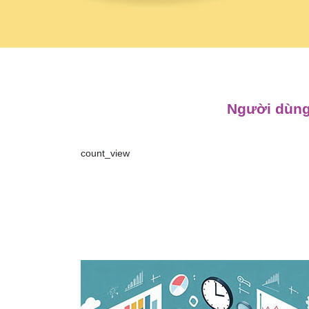
Người dùng
count_view
Điều
hướng
bài
viết