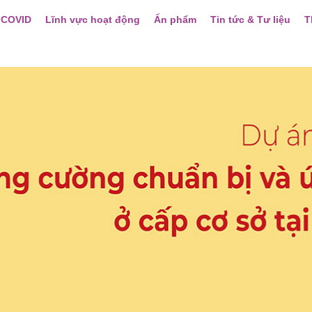
 COVID
Lĩnh vực hoạt động
Ấn phẩm
Tin tức & Tư liệu
T