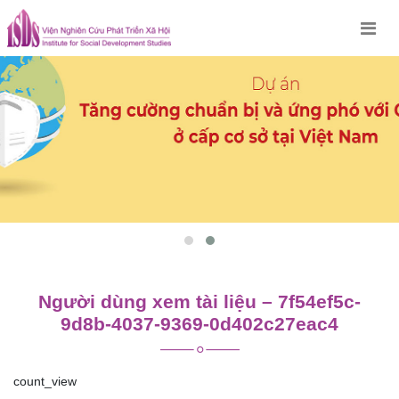
Skip
to
content
Người dùng xem tài liệu – 7f54ef5c-
9d8b-4037-9369-0d402c27eac4
count_view