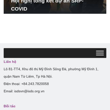
Hội nghị tổng kết dự án SRP-
COVID
Liên hệ
Lô 81-TT4, Khu đô thị Mỹ Đình Sông Đà, phường Mỹ Đình 1,
quận Nam Từ Liêm, Tp Hà Nội.
Điện thoại: +84.243.7820058
Email: isdsvn@isds.org.vn
Đối tác