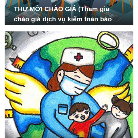
THƯ MỜI CHÀO GIÁ (Tham gia
chào giá dịch vụ kiểm toán báo
cáo tài chính năm 2024 của Viện
Nghiên cứu Phát triển Xã
hội_ISDS)