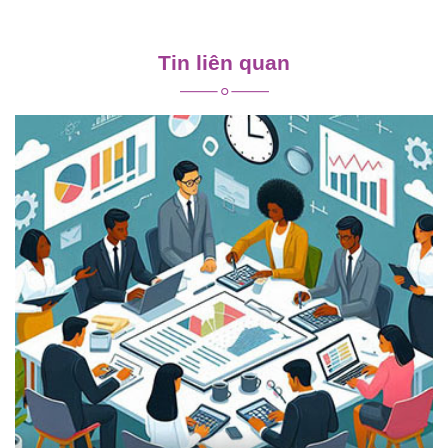
Điều
hướng
Tin liên quan
bài
viết