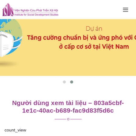
Skip
to
content
Người dùng xem tài liệu – 803a5cbf-
1e1c-40ac-b689-fac9d83f5d6c
count_view