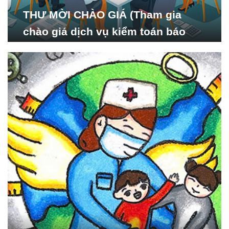
THƯ MỜI CHÀO GIÁ (Tham gia
chào giá dịch vụ kiểm toán báo
cáo tài chính năm 2024 của Viện
Nghiên cứu Phát triển Xã
hội_ISDS)