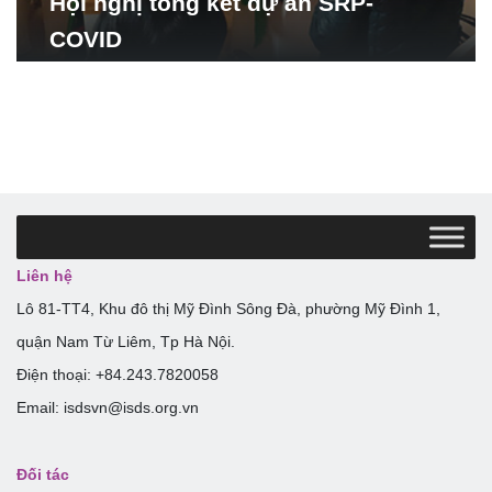
Hội nghị tổng kết dự án SRP-
COVID
Liên hệ
Lô 81-TT4, Khu đô thị Mỹ Đình Sông Đà, phường Mỹ Đình 1,
quận Nam Từ Liêm, Tp Hà Nội.
Điện thoại: +84.243.7820058
Email: isdsvn@isds.org.vn
Đối tác