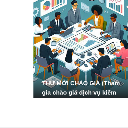
THƯ MỜI CHÀO GIÁ (Tham
gia chào giá dịch vụ kiểm
toán báo cáo tài chính năm
2024 của Viện Nghiên cứu
Phát triển Xã hội_ISDS)