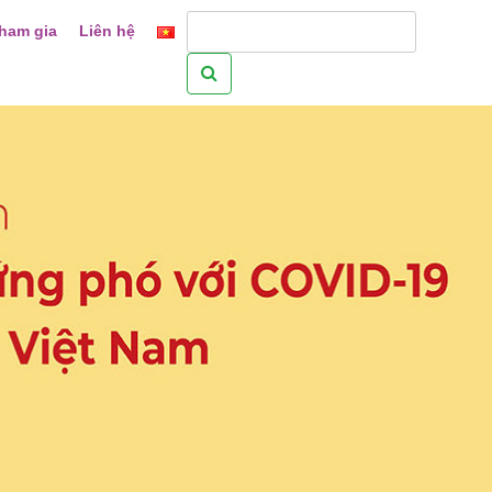
ham gia
Liên hệ
Tìm
kiếm
cho: