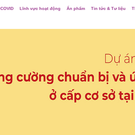
 COVID
Lĩnh vực hoạt động
Ấn phẩm
Tin tức & Tư liệu
T