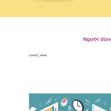
Người dùng
count_view
Điều
hướng
bài
viết