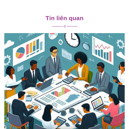
Điều
hướng
Tin liên quan
bài
viết