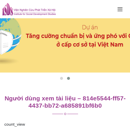
Skip
to
content
Người dùng xem tài liệu – 814e5544-ff57-
4437-bb72-a685891bf6b0
count_view