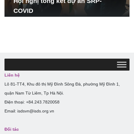
Hội nghị tổng kết dự án SRP-
COVID
Liên hệ
Lô 81-TT4, Khu đô thị Mỹ Đình Sông Đà, phường Mỹ Đình 1,
quận Nam Từ Liêm, Tp Hà Nội.
Điện thoại: +84.243.7820058
Email: isdsvn@isds.org.vn
Đối tác