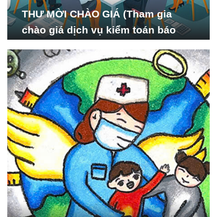
THƯ MỜI CHÀO GIÁ (Tham gia
chào giá dịch vụ kiểm toán báo
cáo tài chính năm 2024 của Viện
Nghiên cứu Phát triển Xã
hội_ISDS)