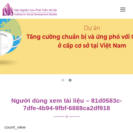
Skip
to
content
Người dùng xem tài liệu – 81d0583c-
7dfe-4b94-9fbf-6888ca2df918
count_view