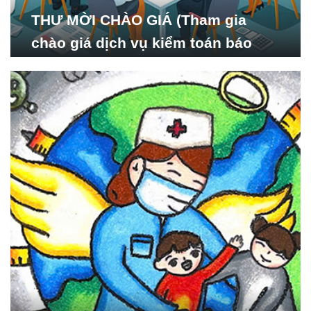
THƯ MỜI CHÀO GIÁ (Tham gia
chào giá dịch vụ kiểm toán báo
cáo tài chính năm 2024 của Viện
Nghiên cứu Phát triển Xã
hội_ISDS)