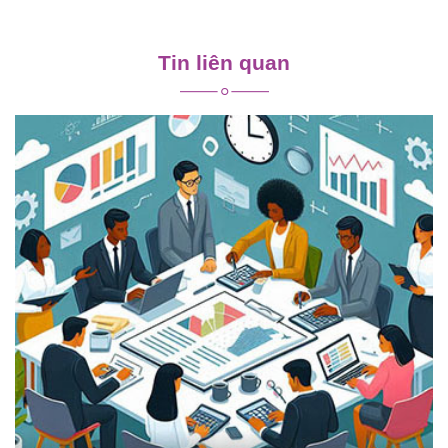
Điều
hướng
Tin liên quan
bài
viết