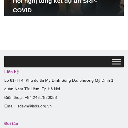
Hội nghị tổng kết dự án SRP-
COVID
Liên hệ
Lô 81-TT4, Khu đô thị Mỹ Đình Sông Đà, phường Mỹ Đình 1,
quận Nam Từ Liêm, Tp Hà Nội.
Điện thoại: +84.243.7820058
Email: isdsvn@isds.org.vn
Đối tác