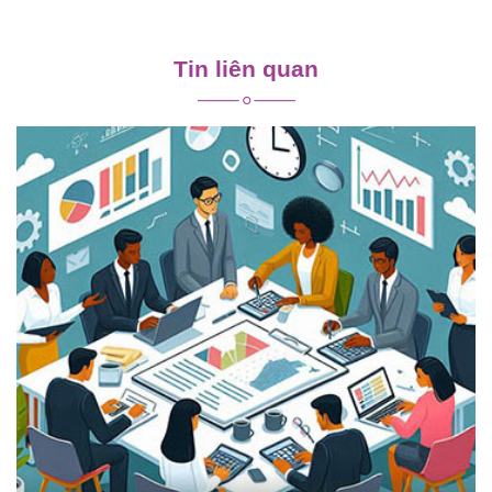
Điều
hướng
Tin liên quan
bài
viết