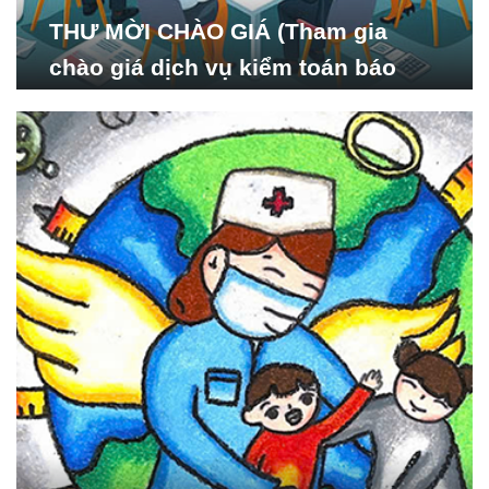
THƯ MỜI CHÀO GIÁ (Tham gia
chào giá dịch vụ kiểm toán báo
cáo tài chính năm 2024 của Viện
Nghiên cứu Phát triển Xã
hội_ISDS)