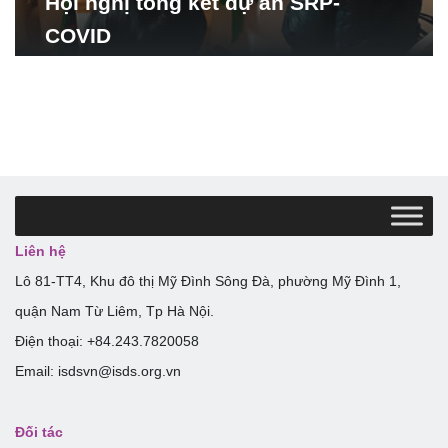
Hội nghị tổng kết dự án SRP-
COVID
Liên hệ
Lô 81-TT4, Khu đô thị Mỹ Đình Sông Đà, phường Mỹ Đình 1,
quận Nam Từ Liêm, Tp Hà Nội.
Điện thoại: +84.243.7820058
Email: isdsvn@isds.org.vn
Đối tác