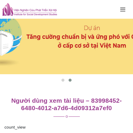
Skip
to
content
Người dùng xem tài liệu – 83998452-
6480-4012-a7d6-4d09312a7ef0
count_view