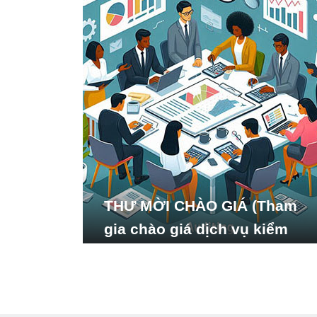
THƯ MỜI CHÀO GIÁ (Tham
gia chào giá dịch vụ kiểm
toán báo cáo tài chính năm
2024 của Viện Nghiên cứu
Phát triển Xã hội_ISDS)