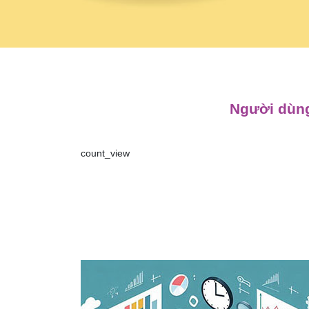
Người dùng
count_view
Điều
hướng
bài
viết