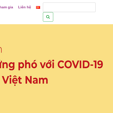
ham gia
Liên hệ
Tìm
kiếm
cho: