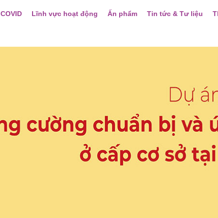
 COVID
Lĩnh vực hoạt động
Ấn phẩm
Tin tức & Tư liệu
T