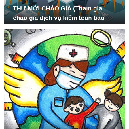
THƯ MỜI CHÀO GIÁ (Tham gia
chào giá dịch vụ kiểm toán báo
cáo tài chính năm 2024 của Viện
Nghiên cứu Phát triển Xã
hội_ISDS)