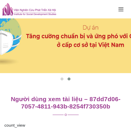
Skip
to
content
Người dùng xem tài liệu – 87dd7d06-
7057-4811-943b-8254f730350b
count_view