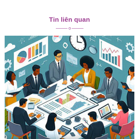
Điều
hướng
Tin liên quan
bài
viết