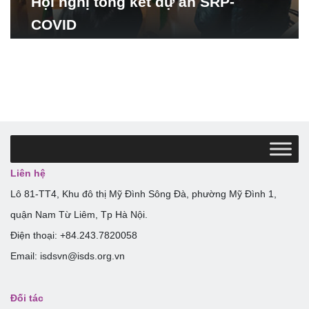
Hội nghị tổng kết dự án SRP-
COVID
Liên hệ
Lô 81-TT4, Khu đô thị Mỹ Đình Sông Đà, phường Mỹ Đình 1,
quận Nam Từ Liêm, Tp Hà Nội.
Điện thoại: +84.243.7820058
Email: isdsvn@isds.org.vn
Đối tác