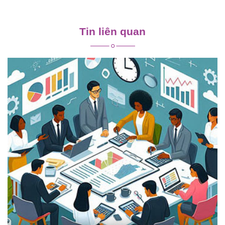
Điều
hướng
Tin liên quan
bài
viết