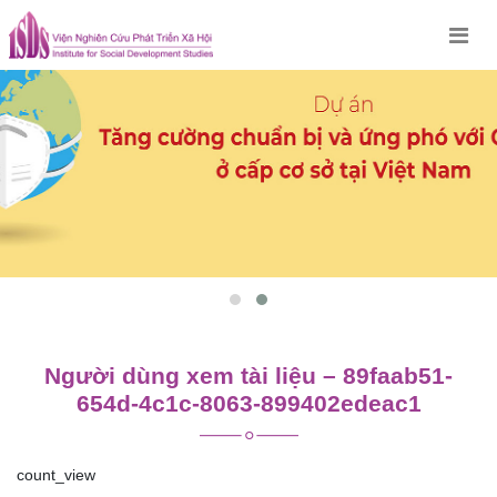
Skip
to
content
Người dùng xem tài liệu – 89faab51-
654d-4c1c-8063-899402edeac1
count_view