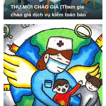
THƯ MỜI CHÀO GIÁ (Tham gia
chào giá dịch vụ kiểm toán báo
cáo tài chính năm 2024 của Viện
Nghiên cứu Phát triển Xã
hội_ISDS)