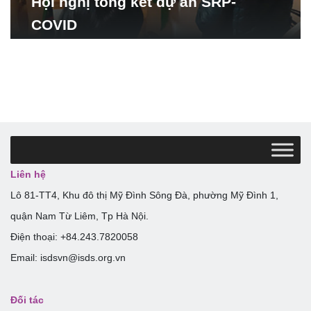
Hội nghị tổng kết dự án SRP-
COVID
Liên hệ
Lô 81-TT4, Khu đô thị Mỹ Đình Sông Đà, phường Mỹ Đình 1,
quận Nam Từ Liêm, Tp Hà Nội.
Điện thoại: +84.243.7820058
Email: isdsvn@isds.org.vn
Đối tác