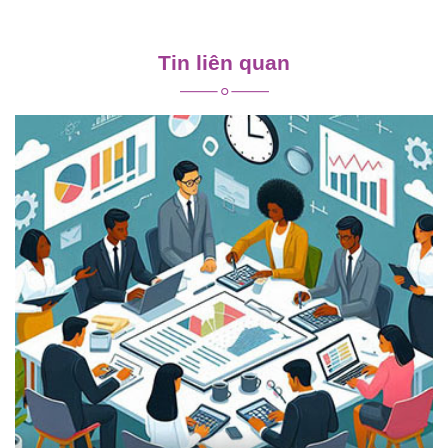
Điều
hướng
Tin liên quan
bài
viết