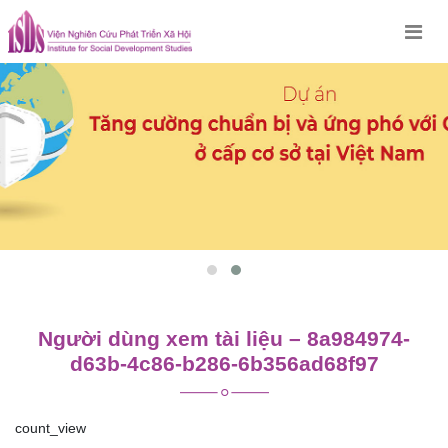
Skip
to
content
Người dùng xem tài liệu – 8a984974-
d63b-4c86-b286-6b356ad68f97
count_view