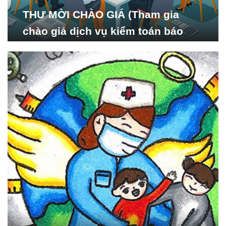
THƯ MỜI CHÀO GIÁ (Tham gia
chào giá dịch vụ kiểm toán báo
cáo tài chính năm 2024 của Viện
Nghiên cứu Phát triển Xã
hội_ISDS)