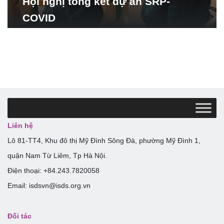
Hội nghị tổng kết dự án SRP-
COVID
Liên hệ
Lô 81-TT4, Khu đô thị Mỹ Đình Sông Đà, phường Mỹ Đình 1,
quận Nam Từ Liêm, Tp Hà Nội.
Điện thoại: +84.243.7820058
Email: isdsvn@isds.org.vn
Đối tác