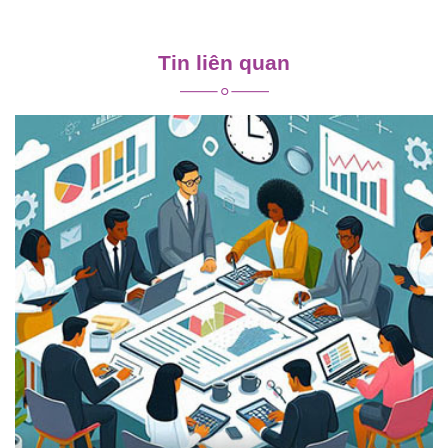
Điều
hướng
Tin liên quan
bài
viết