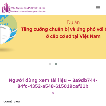
Skip
to
content
Người dùng xem tài liệu – 8a9db744-
84fc-4352-a548-615019caf21b
count_view