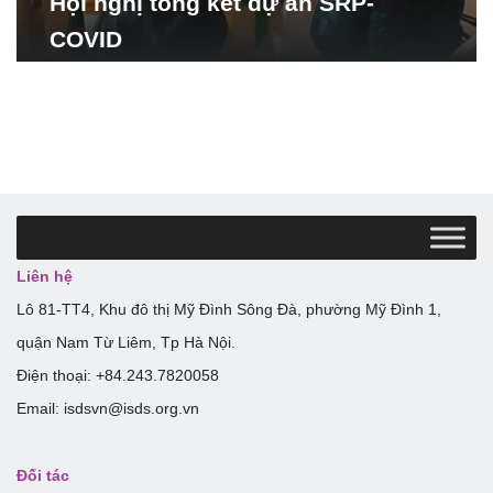
Hội nghị tổng kết dự án SRP-
COVID
Liên hệ
Lô 81-TT4, Khu đô thị Mỹ Đình Sông Đà, phường Mỹ Đình 1,
quận Nam Từ Liêm, Tp Hà Nội.
Điện thoại: +84.243.7820058
Email: isdsvn@isds.org.vn
Đối tác