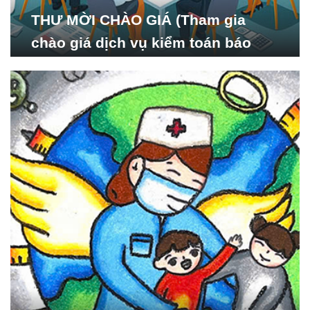
THƯ MỜI CHÀO GIÁ (Tham gia
chào giá dịch vụ kiểm toán báo
cáo tài chính năm 2024 của Viện
Nghiên cứu Phát triển Xã
hội_ISDS)