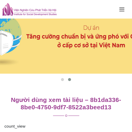
Skip
to
content
Người dùng xem tài liệu – 8b1da336-
8be0-4750-9df7-8522a3beed13
count_view