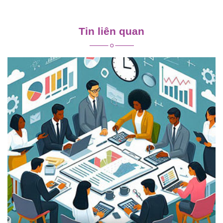
Điều
hướng
Tin liên quan
bài
viết