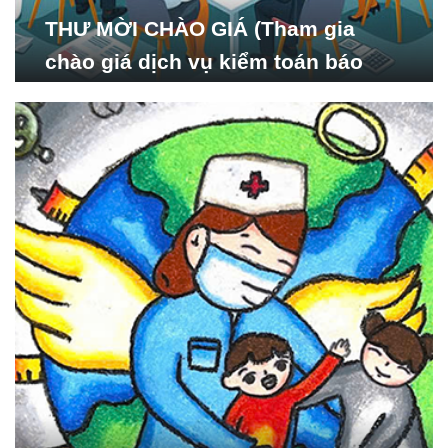
THƯ MỜI CHÀO GIÁ (Tham gia
chào giá dịch vụ kiểm toán báo
cáo tài chính năm 2024 của Viện
Nghiên cứu Phát triển Xã
hội_ISDS)