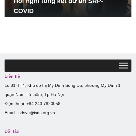
Hội nghị tổng kết dự án SRP-
COVID
Liên hệ
Lô 81-TT4, Khu đô thị Mỹ Đình Sông Đà, phường Mỹ Đình 1,
quận Nam Từ Liêm, Tp Hà Nội.
Điện thoại: +84.243.7820058
Email: isdsvn@isds.org.vn
Đối tác