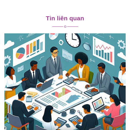
Điều
hướng
Tin liên quan
bài
viết