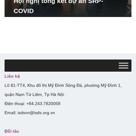
Hội nghị tổng kết dự án SRP-
COVID
Liên hệ
Lô 81-TT4, Khu đô thị Mỹ Đình Sông Đà, phường Mỹ Đình 1,
quận Nam Từ Liêm, Tp Hà Nội.
Điện thoại: +84.243.7820058
Email: isdsvn@isds.org.vn
Đối tác