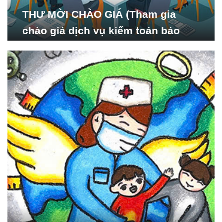
THƯ MỜI CHÀO GIÁ (Tham gia
chào giá dịch vụ kiểm toán báo
cáo tài chính năm 2024 của Viện
Nghiên cứu Phát triển Xã
hội_ISDS)