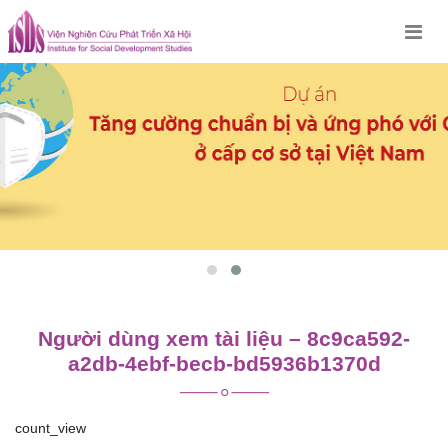
Skip
to
content
Người dùng xem tài liệu – 8c9ca592-
a2db-4ebf-becb-bd5936b1370d
count_view