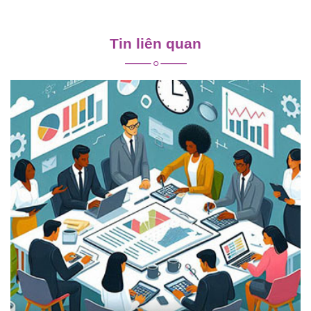
Điều
hướng
Tin liên quan
bài
viết