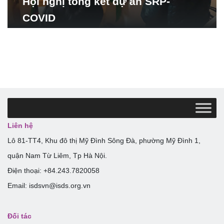
Hội nghị tổng kết dự án SRP-
COVID
Liên hệ
Lô 81-TT4, Khu đô thị Mỹ Đình Sông Đà, phường Mỹ Đình 1,
quận Nam Từ Liêm, Tp Hà Nội.
Điện thoại: +84.243.7820058
Email: isdsvn@isds.org.vn
Đối tác