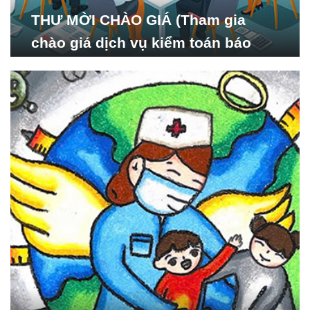
THƯ MỜI CHÀO GIÁ (Tham gia
chào giá dịch vụ kiểm toán báo
cáo tài chính năm 2024 của Viện
Nghiên cứu Phát triển Xã
hội_ISDS)