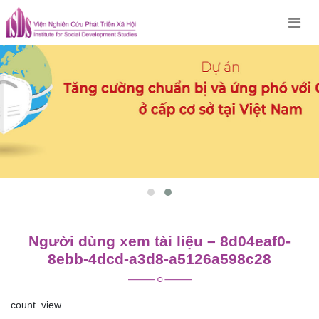
Skip
to
content
Người dùng xem tài liệu – 8d04eaf0-
8ebb-4dcd-a3d8-a5126a598c28
count_view