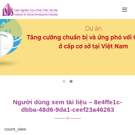
Skip
to
content
Người dùng xem tài liệu – 8e4ffe1c-
dbba-48d6-9da1-ceef23a46263
count_view