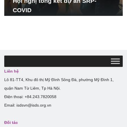
Hội nghị tổng kết dự án SRP-
COVID
Liên hệ
Lô 81-TT4, Khu đô thị Mỹ Đình Sông Đà, phường Mỹ Đình 1,
quận Nam Từ Liêm, Tp Hà Nội.
Điện thoại: +84.243.7820058
Email: isdsvn@isds.org.vn
Đối tác