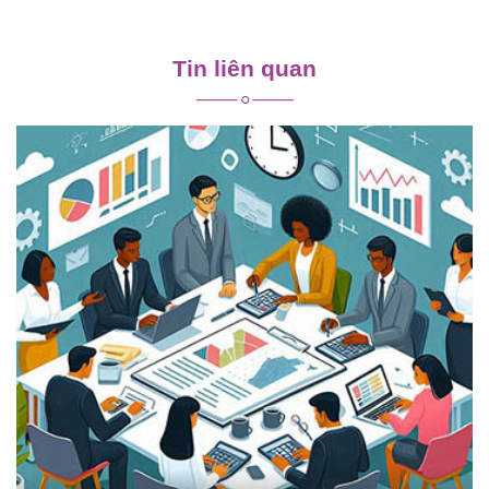
Điều
hướng
Tin liên quan
bài
viết