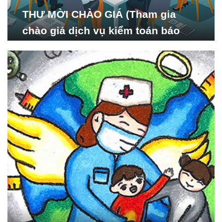
THƯ MỜI CHÀO GIÁ (Tham gia
chào giá dịch vụ kiểm toán báo
cáo tài chính năm 2024 của Viện
Nghiên cứu Phát triển Xã
hội_ISDS)