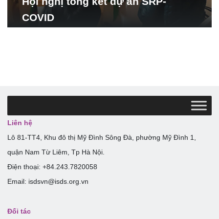
Hội nghị tổng kết dự án SRP-
COVID
Liên hệ
Lô 81-TT4, Khu đô thị Mỹ Đình Sông Đà, phường Mỹ Đình 1,
quận Nam Từ Liêm, Tp Hà Nội.
Điện thoại: +84.243.7820058
Email: isdsvn@isds.org.vn
Đối tác