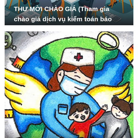
THƯ MỜI CHÀO GIÁ (Tham gia
chào giá dịch vụ kiểm toán báo
cáo tài chính năm 2024 của Viện
Nghiên cứu Phát triển Xã
hội_ISDS)