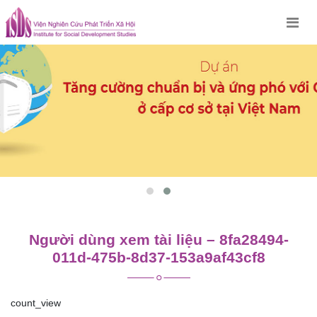
Skip
to
content
Người dùng xem tài liệu – 8fa28494-
011d-475b-8d37-153a9af43cf8
count_view