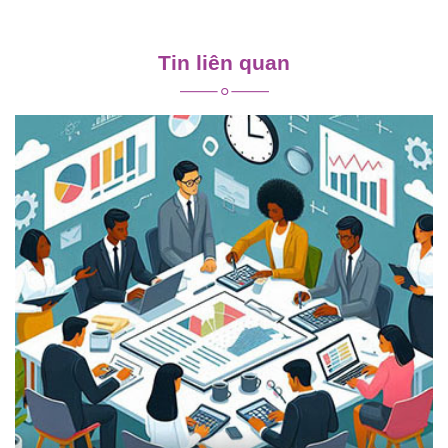
Điều
hướng
Tin liên quan
bài
viết