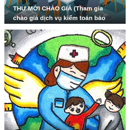
THƯ MỜI CHÀO GIÁ (Tham gia
chào giá dịch vụ kiểm toán báo
cáo tài chính năm 2024 của Viện
Nghiên cứu Phát triển Xã
hội_ISDS)