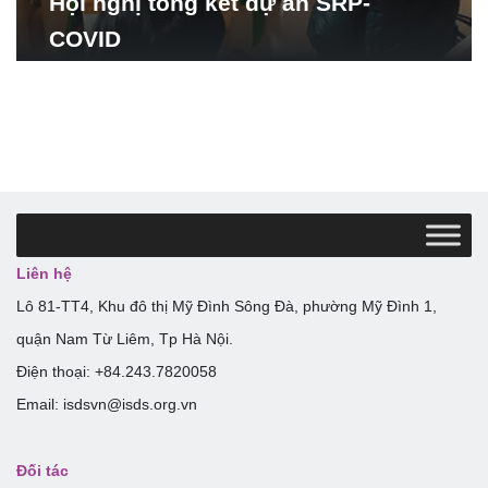
Hội nghị tổng kết dự án SRP-
COVID
Liên hệ
Lô 81-TT4, Khu đô thị Mỹ Đình Sông Đà, phường Mỹ Đình 1,
quận Nam Từ Liêm, Tp Hà Nội.
Điện thoại: +84.243.7820058
Email: isdsvn@isds.org.vn
Đối tác