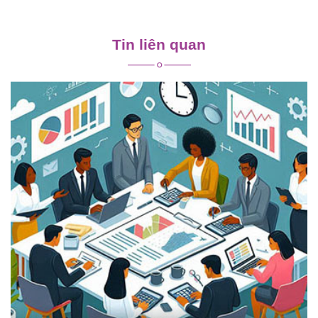
Điều
hướng
Tin liên quan
bài
viết