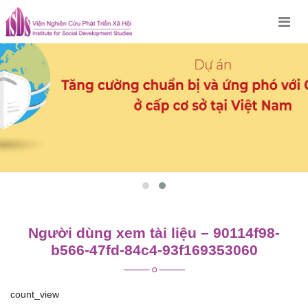
Skip
to
content
Người dùng xem tài liệu – 90114f98-
b566-47fd-84c4-93f169353060
count_view