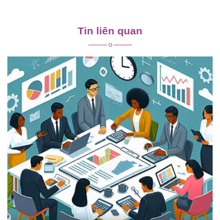
Điều
hướng
Tin liên quan
bài
viết