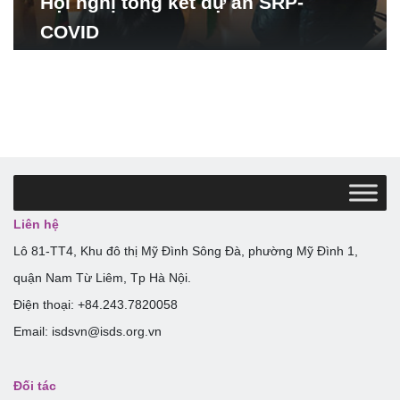
Hội nghị tổng kết dự án SRP-
COVID
Liên hệ
Lô 81-TT4, Khu đô thị Mỹ Đình Sông Đà, phường Mỹ Đình 1,
quận Nam Từ Liêm, Tp Hà Nội.
Điện thoại: +84.243.7820058
Email: isdsvn@isds.org.vn
Đối tác