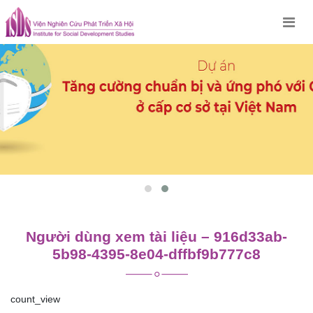
Skip
to
content
Người dùng xem tài liệu – 916d33ab-
5b98-4395-8e04-dffbf9b777c8
count_view