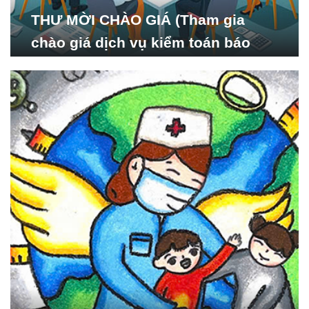
THƯ MỜI CHÀO GIÁ (Tham gia
chào giá dịch vụ kiểm toán báo
cáo tài chính năm 2024 của Viện
Nghiên cứu Phát triển Xã
hội_ISDS)