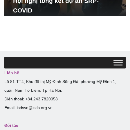
Hội nghị tổng kết dự án SRP-
COVID
Liên hệ
Lô 81-TT4, Khu đô thị Mỹ Đình Sông Đà, phường Mỹ Đình 1,
quận Nam Từ Liêm, Tp Hà Nội.
Điện thoại: +84.243.7820058
Email: isdsvn@isds.org.vn
Đối tác