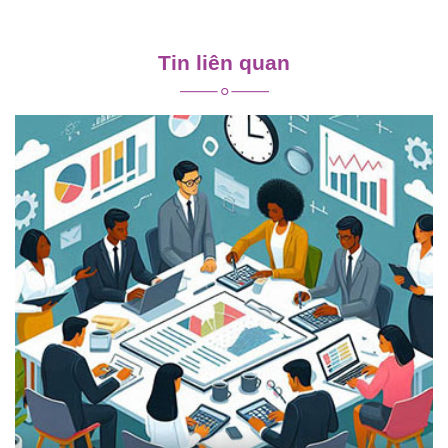
Điều
hướng
Tin liên quan
bài
viết