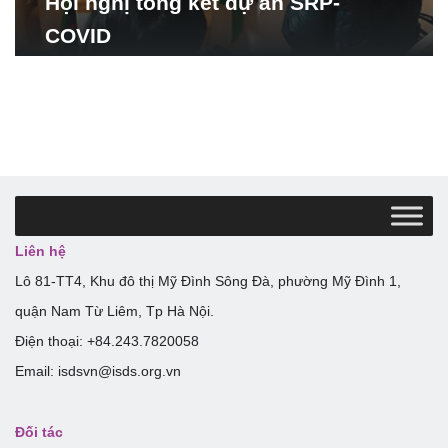
Hội nghị tổng kết dự án SRP-
COVID
Liên hệ
Lô 81-TT4, Khu đô thị Mỹ Đình Sông Đà, phường Mỹ Đình 1,
quận Nam Từ Liêm, Tp Hà Nội.
Điện thoại: +84.243.7820058
Email: isdsvn@isds.org.vn
Đối tác