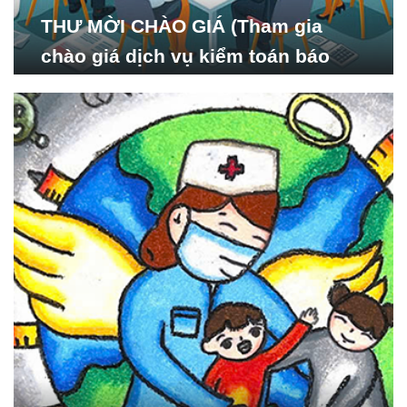
THƯ MỜI CHÀO GIÁ (Tham gia
chào giá dịch vụ kiểm toán báo
cáo tài chính năm 2024 của Viện
Nghiên cứu Phát triển Xã
hội_ISDS)