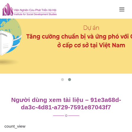
Skip
to
content
Người dùng xem tài liệu – 91e3a68d-
da3c-4d81-a729-7591e87043f7
count_view