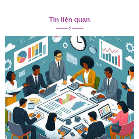
Điều
hướng
Tin liên quan
bài
viết