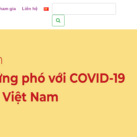
ham gia
Liên hệ
Tìm
kiếm
cho: