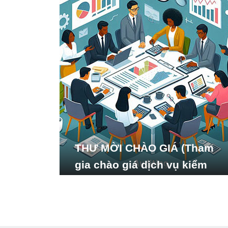
THƯ MỜI CHÀO GIÁ (Tham
gia chào giá dịch vụ kiểm
toán báo cáo tài chính năm
2024 của Viện Nghiên cứu
Phát triển Xã hội_ISDS)