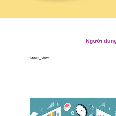
Người dùng
count_view
Điều
hướng
bài
viết