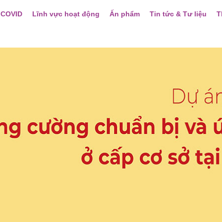
 COVID
Lĩnh vực hoạt động
Ấn phẩm
Tin tức & Tư liệu
T