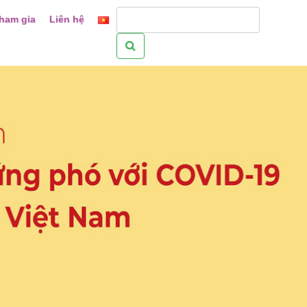
ham gia
Liên hệ
Tìm
kiếm
cho: