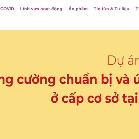
 COVID
Lĩnh vực hoạt động
Ấn phẩm
Tin tức & Tư liệu
T