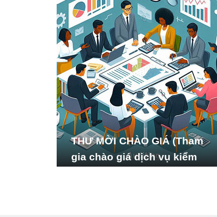
THƯ MỜI CHÀO GIÁ (Tham
gia chào giá dịch vụ kiểm
toán báo cáo tài chính năm
2024 của Viện Nghiên cứu
Phát triển Xã hội_ISDS)