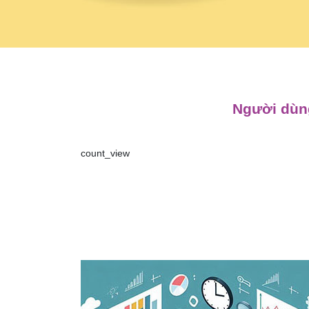
Người dùng
count_view
Điều
hướng
bài
viết