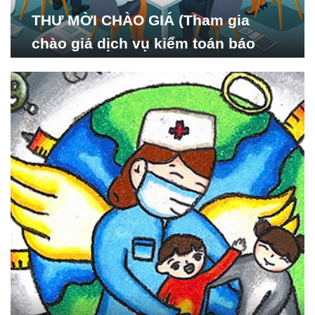
THƯ MỜI CHÀO GIÁ (Tham gia
chào giá dịch vụ kiểm toán báo
cáo tài chính năm 2024 của Viện
Nghiên cứu Phát triển Xã
hội_ISDS)