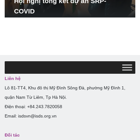
Hội nghị tổng kết dự án SRP-
COVID
Liên hệ
Lô 81-TT4, Khu đô thị Mỹ Đình Sông Đà, phường Mỹ Đình 1,
quận Nam Từ Liêm, Tp Hà Nội.
Điện thoại: +84.243.7820058
Email: isdsvn@isds.org.vn
Đối tác