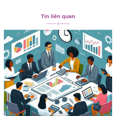
Điều
hướng
Tin liên quan
bài
viết