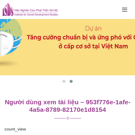
Skip
to
content
Người dùng xem tài liệu – 953f776e-1afe-
4a5a-8789-82170e1d8154
count_view