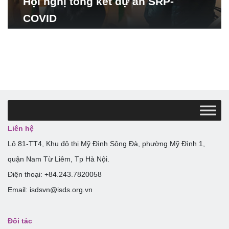
Hội nghị tổng kết dự án SRP-
COVID
Liên hệ
Lô 81-TT4, Khu đô thị Mỹ Đình Sông Đà, phường Mỹ Đình 1,
quận Nam Từ Liêm, Tp Hà Nội.
Điện thoại: +84.243.7820058
Email: isdsvn@isds.org.vn
Đối tác