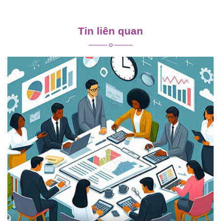
Điều
hướng
Tin liên quan
bài
viết