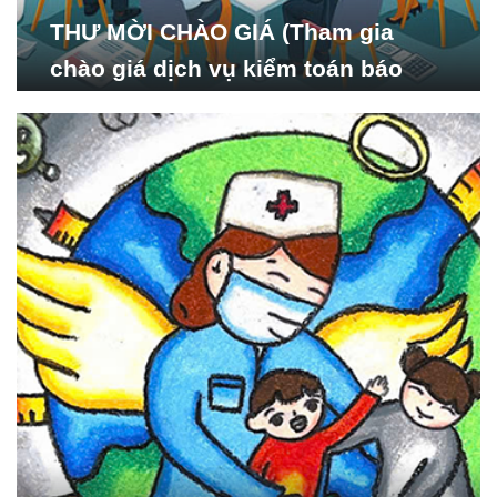
THƯ MỜI CHÀO GIÁ (Tham gia
chào giá dịch vụ kiểm toán báo
cáo tài chính năm 2024 của Viện
Nghiên cứu Phát triển Xã
hội_ISDS)