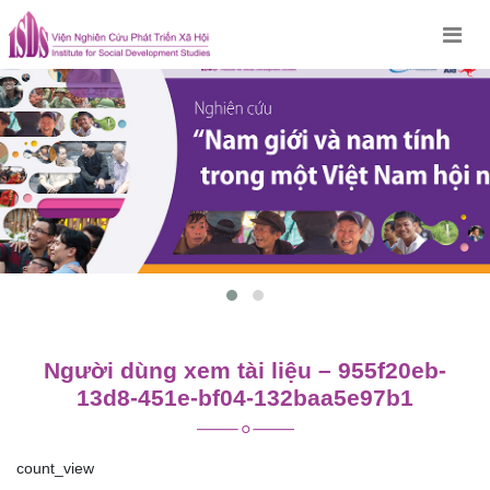
Skip
to
content
Người dùng xem tài liệu – 955f20eb-
13d8-451e-bf04-132baa5e97b1
count_view