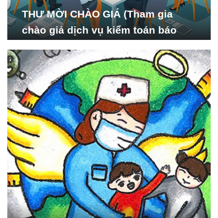
THƯ MỜI CHÀO GIÁ (Tham gia
chào giá dịch vụ kiểm toán báo
cáo tài chính năm 2024 của Viện
Nghiên cứu Phát triển Xã
hội_ISDS)