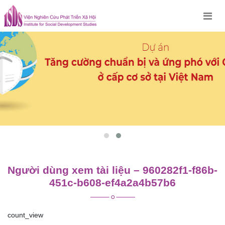
Skip
to
content
Người dùng xem tài liệu – 960282f1-f86b-
451c-b608-ef4a2a4b57b6
count_view