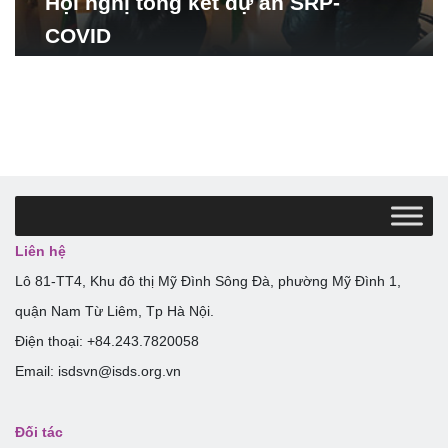
Hội nghị tổng kết dự án SRP-
COVID
Liên hệ
Lô 81-TT4, Khu đô thị Mỹ Đình Sông Đà, phường Mỹ Đình 1,
quận Nam Từ Liêm, Tp Hà Nội.
Điện thoại: +84.243.7820058
Email: isdsvn@isds.org.vn
Đối tác