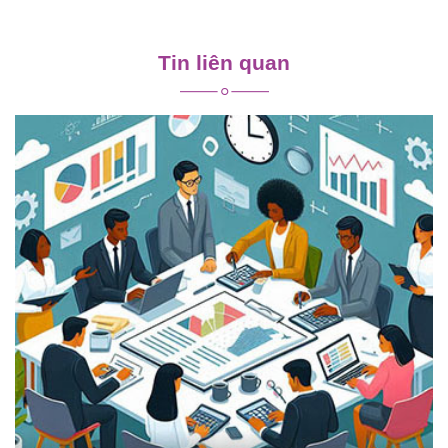
Điều
hướng
Tin liên quan
bài
viết