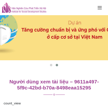
Skip
to
content
Người dùng xem tài liệu – 9611a497-
5f9c-42bd-b70a-8498eaa15295
count_view