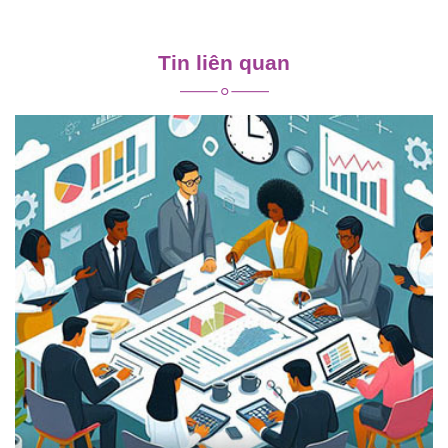
Điều
hướng
Tin liên quan
bài
viết