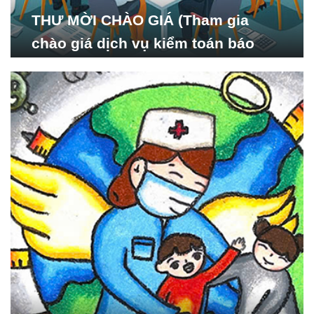
THƯ MỜI CHÀO GIÁ (Tham gia
chào giá dịch vụ kiểm toán báo
cáo tài chính năm 2024 của Viện
Nghiên cứu Phát triển Xã
hội_ISDS)