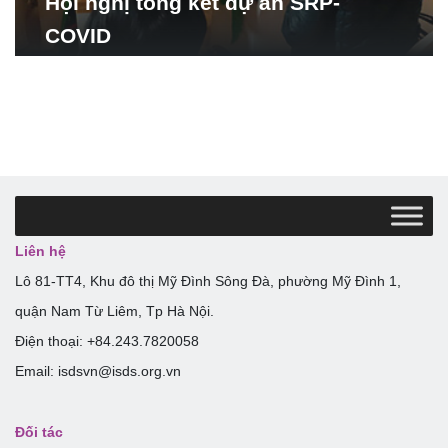
Hội nghị tổng kết dự án SRP-
COVID
Liên hệ
Lô 81-TT4, Khu đô thị Mỹ Đình Sông Đà, phường Mỹ Đình 1,
quận Nam Từ Liêm, Tp Hà Nội.
Điện thoại: +84.243.7820058
Email: isdsvn@isds.org.vn
Đối tác