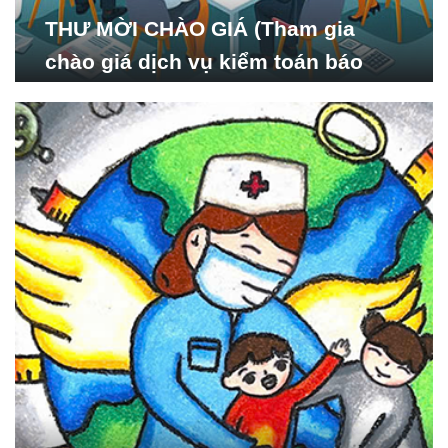
THƯ MỜI CHÀO GIÁ (Tham gia
chào giá dịch vụ kiểm toán báo
cáo tài chính năm 2024 của Viện
Nghiên cứu Phát triển Xã
hội_ISDS)