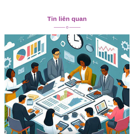
Điều
hướng
Tin liên quan
bài
viết