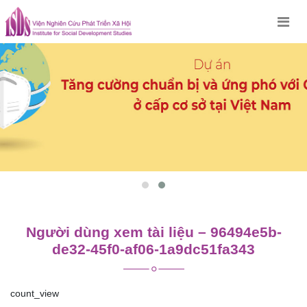
Skip
to
content
Người dùng xem tài liệu – 96494e5b-
de32-45f0-af06-1a9dc51fa343
count_view