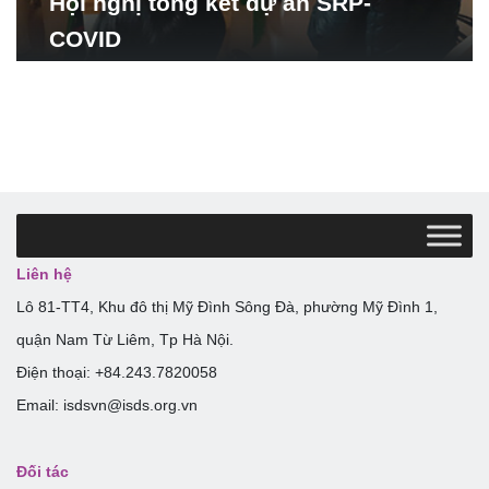
Hội nghị tổng kết dự án SRP-
COVID
Liên hệ
Lô 81-TT4, Khu đô thị Mỹ Đình Sông Đà, phường Mỹ Đình 1,
quận Nam Từ Liêm, Tp Hà Nội.
Điện thoại: +84.243.7820058
Email: isdsvn@isds.org.vn
Đối tác