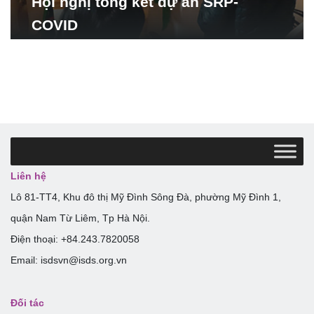
Hội nghị tổng kết dự án SRP-
COVID
Liên hệ
Lô 81-TT4, Khu đô thị Mỹ Đình Sông Đà, phường Mỹ Đình 1,
quận Nam Từ Liêm, Tp Hà Nội.
Điện thoại: +84.243.7820058
Email: isdsvn@isds.org.vn
Đối tác