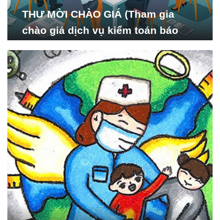
THƯ MỜI CHÀO GIÁ (Tham gia
chào giá dịch vụ kiểm toán báo
cáo tài chính năm 2024 của Viện
Nghiên cứu Phát triển Xã
hội_ISDS)