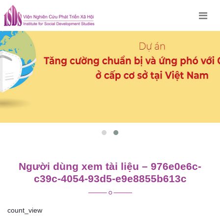
Skip
to
content
Người dùng xem tài liệu – 976e0e6c-
c39c-4054-93d5-e9e8855b613c
count_view