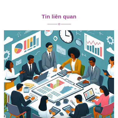
Điều
hướng
Tin liên quan
bài
viết