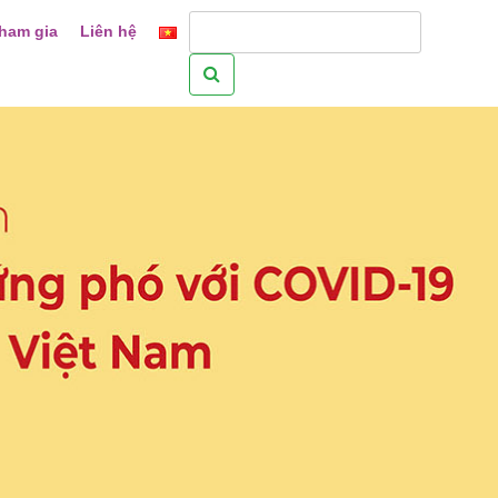
ham gia
Liên hệ
Tìm
kiếm
cho: