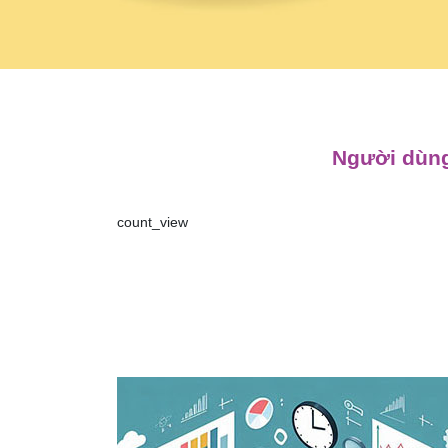
Người dùng
count_view
Điều
hướng
bài
viết