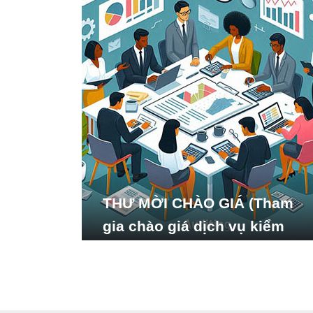
THƯ MỜI CHÀO GIÁ (Tham
gia chào giá dịch vụ kiểm
toán báo cáo tài chính năm
2024 của Viện Nghiên cứu
Phát triển Xã hội_ISDS)