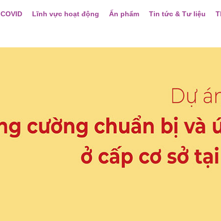
 COVID
Lĩnh vực hoạt động
Ấn phẩm
Tin tức & Tư liệu
T