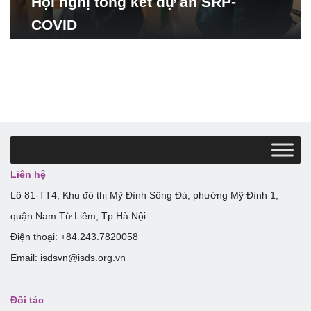
Hội nghị tổng kết dự án SRP-
COVID
Liên hệ
Lô 81-TT4, Khu đô thị Mỹ Đình Sông Đà, phường Mỹ Đình 1,
quận Nam Từ Liêm, Tp Hà Nội.
Điện thoại: +84.243.7820058
Email: isdsvn@isds.org.vn
Đối tác