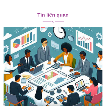
Điều
hướng
Tin liên quan
bài
viết