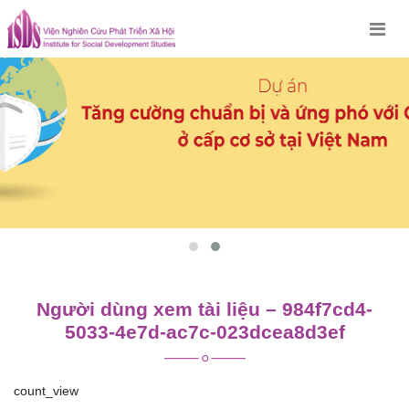
Skip
to
content
Người dùng xem tài liệu – 984f7cd4-
5033-4e7d-ac7c-023dcea8d3ef
count_view