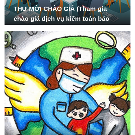
THƯ MỜI CHÀO GIÁ (Tham gia
chào giá dịch vụ kiểm toán báo
cáo tài chính năm 2024 của Viện
Nghiên cứu Phát triển Xã
hội_ISDS)