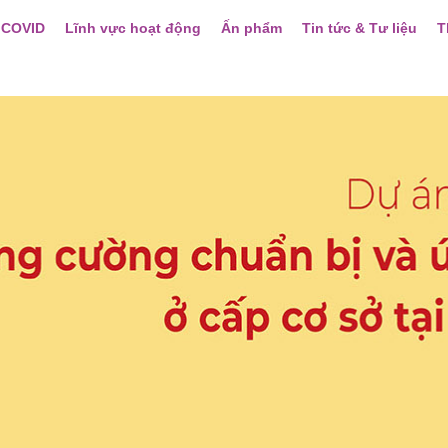
 COVID
Lĩnh vực hoạt động
Ấn phẩm
Tin tức & Tư liệu
T