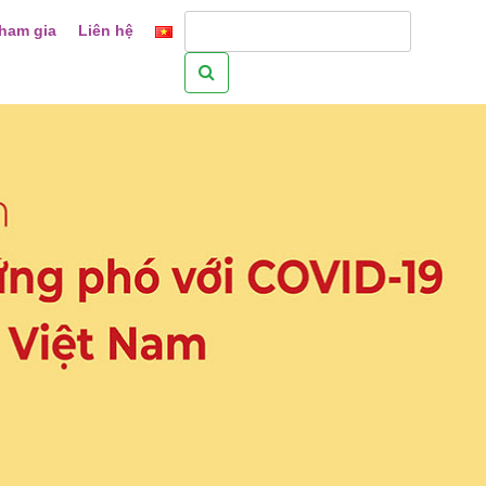
ham gia
Liên hệ
Tìm
kiếm
cho: