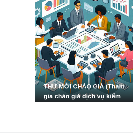
THƯ MỜI CHÀO GIÁ (Tham
gia chào giá dịch vụ kiểm
toán báo cáo tài chính năm
2024 của Viện Nghiên cứu
Phát triển Xã hội_ISDS)