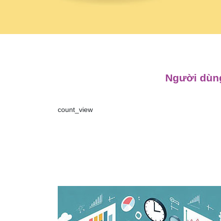
Người dùng
count_view
Điều
hướng
bài
viết