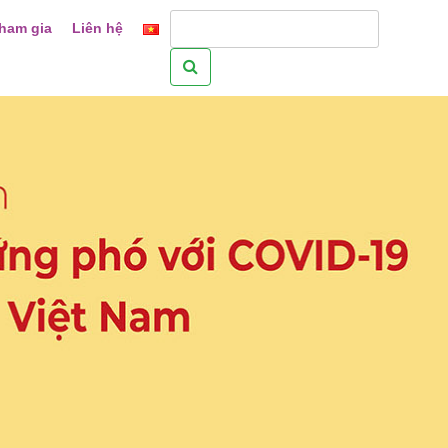
ham gia
Liên hệ
Tìm
kiếm
cho: