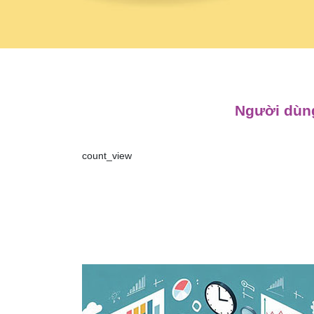
Người dùng
count_view
Điều
hướng
bài
viết