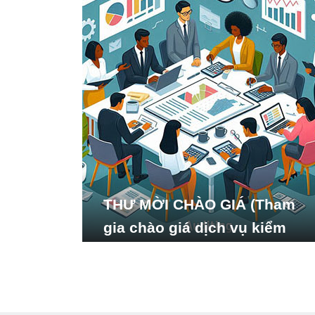
THƯ MỜI CHÀO GIÁ (Tham
gia chào giá dịch vụ kiểm
toán báo cáo tài chính năm
2024 của Viện Nghiên cứu
Phát triển Xã hội_ISDS)