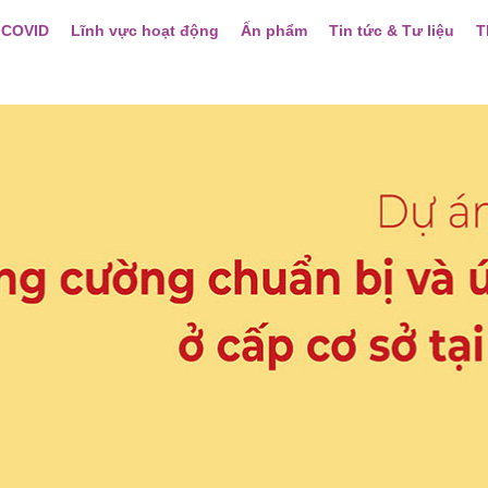
 COVID
Lĩnh vực hoạt động
Ấn phẩm
Tin tức & Tư liệu
T