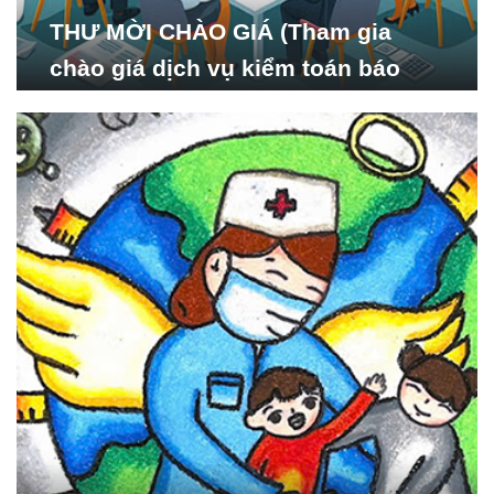
THƯ MỜI CHÀO GIÁ (Tham gia
chào giá dịch vụ kiểm toán báo
cáo tài chính năm 2024 của Viện
Nghiên cứu Phát triển Xã
hội_ISDS)