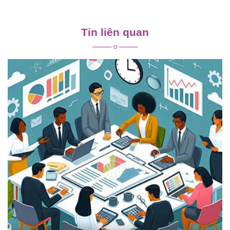
Điều
hướng
Tin liên quan
bài
viết