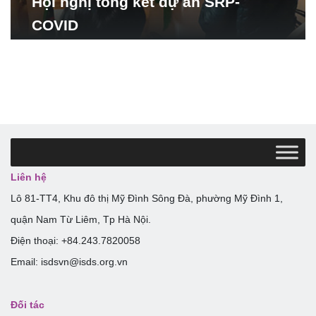
Hội nghị tổng kết dự án SRP-
COVID
Liên hệ
Lô 81-TT4, Khu đô thị Mỹ Đình Sông Đà, phường Mỹ Đình 1,
quận Nam Từ Liêm, Tp Hà Nội.
Điện thoại: +84.243.7820058
Email: isdsvn@isds.org.vn
Đối tác