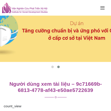
Skip
to
content
Người dùng xem tài liệu – 9c71669b-
6813-4778-af43-e50ae5722639
count_view